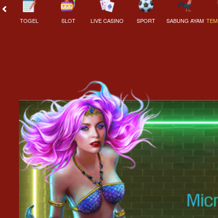
TOGEL
SLOT
LIVE CASINO
SPORT
SABUNG AYAM
TEM